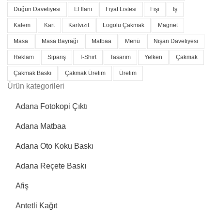
Düğün Davetiyesi
El Ilanı
Fiyat Listesi
Fişi
Iş
Kalem
Kart
Kartvizit
Logolu Çakmak
Magnet
Masa
Masa Bayrağı
Matbaa
Menü
Nişan Davetiyesi
Reklam
Sipariş
T-Shirt
Tasarım
Yelken
Çakmak
Çakmak Baskı
Çakmak Üretim
Üretim
Ürün kategorileri
Adana Fotokopi Çıktı
Adana Matbaa
Adana Oto Koku Baskı
Adana Reçete Baskı
Afiş
Antetli Kağıt