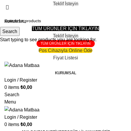
Teklif İsteyin
81 Şehire Teslimat Vardır
KURUMSAL
TÜM ÜRÜNLER İÇİN TIKLAYIN
Search
Teklif İsteyin
Start typing to see products you are looking for.
TÜM ÜRÜNLER İÇİN TIKLAYIN
Pos Cihazıyla Online Öde
Fiyat Listesi
KURUMSAL
Login / Register
0
items
₺
0,00
Search
Menu
Login / Register
0
items
₺
0,00