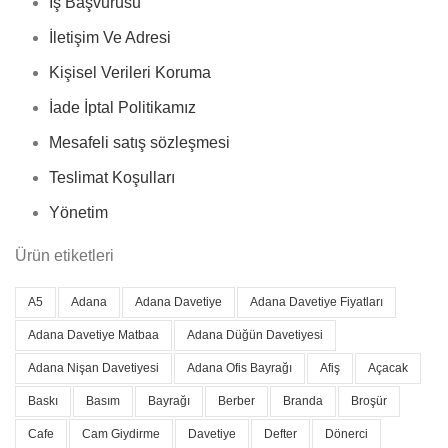
İş Başvurusu
İletişim Ve Adresi
Kişisel Verileri Koruma
İade İptal Politikamız
Mesafeli satış sözleşmesi
Teslimat Koşulları
Yönetim
Ürün etiketleri
A5
Adana
Adana Davetiye
Adana Davetiye Fiyatları
Adana Davetiye Matbaa
Adana Düğün Davetiyesi
Adana Nişan Davetiyesi
Adana Ofis Bayrağı
Afiş
Açacak
Baskı
Basım
Bayrağı
Berber
Branda
Broşür
Cafe
Cam Giydirme
Davetiye
Defter
Dönerci