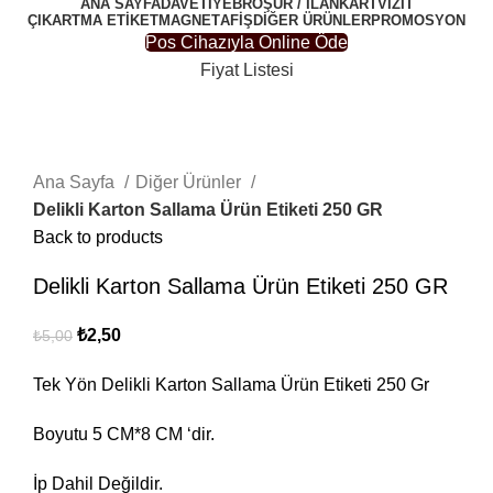
ANA SAYFA
DAVETIYE
BROŞÜR / İLAN
KARTVIZIT
ÇIKARTMA ETIKET
MAGNET
AFIŞ
DIĞER ÜRÜNLER
PROMOSYON
Pos Cihazıyla Online Öde
Fiyat Listesi
-50%
Click to enlarge
Ana Sayfa
Diğer Ürünler
Delikli Karton Sallama Ürün Etiketi 250 GR
Back to products
Delikli Karton Sallama Ürün Etiketi 250 GR
₺
2,50
₺
5,00
Tek Yön Delikli Karton Sallama Ürün Etiketi 250 Gr
Boyutu 5 CM*8 CM ‘dir.
İp Dahil Değildir.