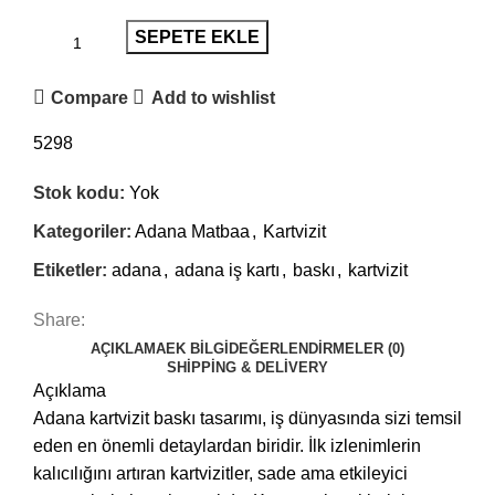
SEPETE EKLE
Compare
Add to wishlist
5298
Stok kodu:
Yok
Kategoriler:
Adana Matbaa
,
Kartvizit
Etiketler:
adana
,
adana iş kartı
,
baskı
,
kartvizit
Share:
AÇIKLAMA
EK BILGI
DEĞERLENDIRMELER (0)
SHIPPING & DELIVERY
Açıklama
Adana kartvizit baskı tasarımı, iş dünyasında sizi temsil
eden en önemli detaylardan biridir. İlk izlenimlerin
kalıcılığını artıran kartvizitler, sade ama etkileyici