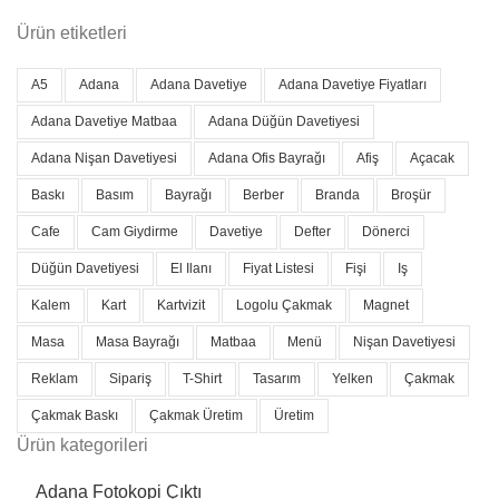
Ürün etiketleri
A5
Adana
Adana Davetiye
Adana Davetiye Fiyatları
Adana Davetiye Matbaa
Adana Düğün Davetiyesi
Adana Nişan Davetiyesi
Adana Ofis Bayrağı
Afiş
Açacak
Baskı
Basım
Bayrağı
Berber
Branda
Broşür
Cafe
Cam Giydirme
Davetiye
Defter
Dönerci
Düğün Davetiyesi
El Ilanı
Fiyat Listesi
Fişi
Iş
Kalem
Kart
Kartvizit
Logolu Çakmak
Magnet
Masa
Masa Bayrağı
Matbaa
Menü
Nişan Davetiyesi
Reklam
Sipariş
T-Shirt
Tasarım
Yelken
Çakmak
Çakmak Baskı
Çakmak Üretim
Üretim
Ürün kategorileri
Adana Fotokopi Çıktı