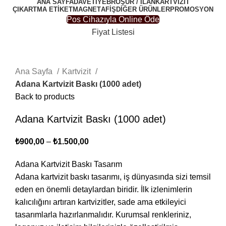
ANA SAYFA
DAVETIYE
BROŞÜR / İLAN
KARTVIZIT
ÇIKARTMA ETIKET
MAGNET
AFIŞ
DIĞER ÜRÜNLER
PROMOSYON
Pos Cihazıyla Online Öde
Fiyat Listesi
Click to enlarge
Ana Sayfa
Kartvizit
Adana Kartvizit Baskı (1000 adet)
Back to products
Adana Kartvizit Baskı (1000 adet)
₺
900,00
–
₺
1.500,00
Adana Kartvizit Baskı Tasarım
Adana kartvizit baskı tasarımı, iş dünyasında sizi temsil
eden en önemli detaylardan biridir. İlk izlenimlerin
kalıcılığını artıran kartvizitler, sade ama etkileyici
tasarımlarla hazırlanmalıdır. Kurumsal renkleriniz,