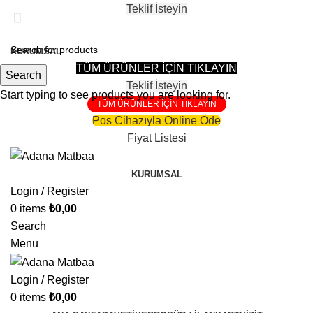
Teklif İsteyin
81 Şehire Teslimat Vardır
KURUMSAL
TÜM ÜRÜNLER İÇİN TIKLAYIN
Search
Teklif İsteyin
Start typing to see products you are looking for.
TÜM ÜRÜNLER İÇİN TIKLAYIN
Pos Cihazıyla Online Öde
Fiyat Listesi
KURUMSAL
Login / Register
0
items
₺
0,00
Search
Menu
Login / Register
0
items
₺
0,00