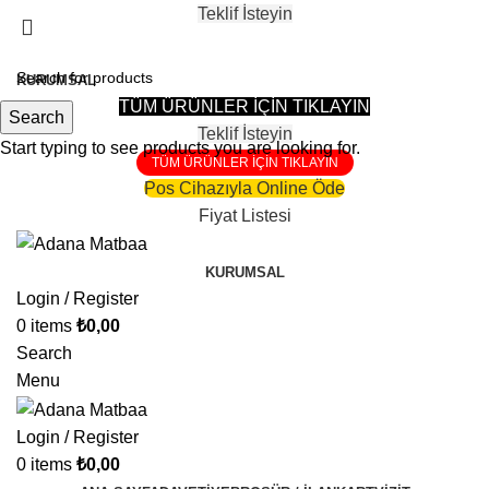
Teklif İsteyin
81 Şehire Teslimat Vardır
KURUMSAL
TÜM ÜRÜNLER İÇİN TIKLAYIN
Search
Teklif İsteyin
Start typing to see products you are looking for.
TÜM ÜRÜNLER İÇİN TIKLAYIN
Pos Cihazıyla Online Öde
Fiyat Listesi
KURUMSAL
Login / Register
0
items
₺
0,00
Search
Menu
Login / Register
0
items
₺
0,00