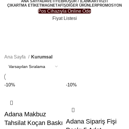
ANA SAYFA
DAVETIYE
BROŞÜR / İLAN
KARTVIZIT
ÇIKARTMA ETIKET
MAGNET
AFIŞ
DIĞER ÜRÜNLER
PROMOSYON
Pos Cihazıyla Online Öde
Fiyat Listesi
Kurumsal
Ana Sayfa
Kurumsal
-10%
-10%
Adana Makbuz
Adana Sipariş Fişi
Tahsilat Koçan Baskı