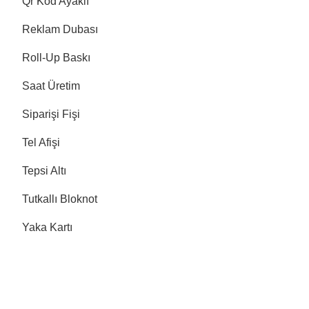
Qr Kod Ayaklı
Reklam Dubası
Roll-Up Baskı
Saat Üretim
Siparişi Fişi
Tel Afişi
Tepsi Altı
Tutkallı Bloknot
Yaka Kartı
Yelken Bayrak
↓
Zarf
Sitemizde pos vardır.Taksitli ödeme yapabilirsiniz.