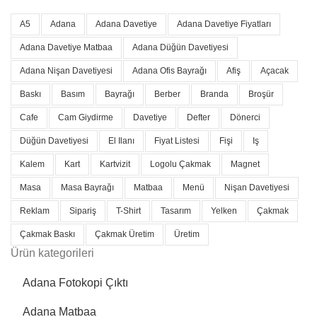
A5
Adana
Adana Davetiye
Adana Davetiye Fiyatları
Adana Davetiye Matbaa
Adana Düğün Davetiyesi
Adana Nişan Davetiyesi
Adana Ofis Bayrağı
Afiş
Açacak
Baskı
Basım
Bayrağı
Berber
Branda
Broşür
Cafe
Cam Giydirme
Davetiye
Defter
Dönerci
Düğün Davetiyesi
El Ilanı
Fiyat Listesi
Fişi
Iş
Kalem
Kart
Kartvizit
Logolu Çakmak
Magnet
Masa
Masa Bayrağı
Matbaa
Menü
Nişan Davetiyesi
Reklam
Sipariş
T-Shirt
Tasarım
Yelken
Çakmak
Çakmak Baskı
Çakmak Üretim
Üretim
Ürün kategorileri
Adana Fotokopi Çıktı
Adana Matbaa