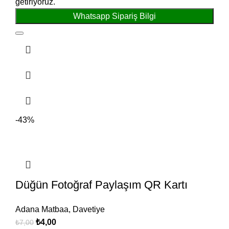
getiriyoruz.
Whatsapp Sipariş Bilgi
-43%
Düğün Fotoğraf Paylaşım QR Kartı
Adana Matbaa
,
Davetiye
₺
4,00
₺
7,00