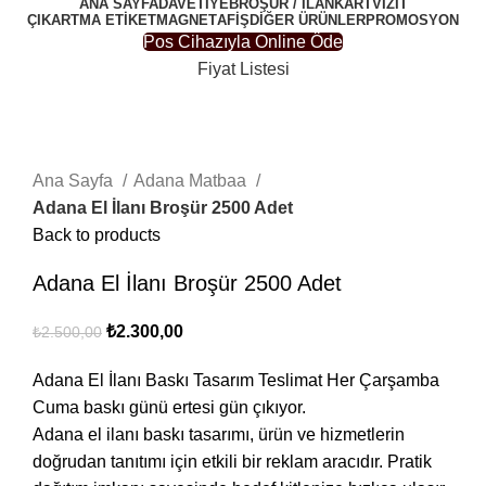
ANA SAYFA
DAVETIYE
BROŞÜR / İLAN
KARTVIZIT
ÇIKARTMA ETIKET
MAGNET
AFIŞ
DIĞER ÜRÜNLER
PROMOSYON
Pos Cihazıyla Online Öde
Fiyat Listesi
-8%
Click to enlarge
Ana Sayfa
Adana Matbaa
Adana El İlanı Broşür 2500 Adet
Back to products
Adana El İlanı Broşür 2500 Adet
₺
2.300,00
₺
2.500,00
Adana El İlanı Baskı Tasarım Teslimat Her Çarşamba
Cuma baskı günü ertesi gün çıkıyor.
Adana el ilanı baskı tasarımı, ürün ve hizmetlerin
doğrudan tanıtımı için etkili bir reklam aracıdır. Pratik