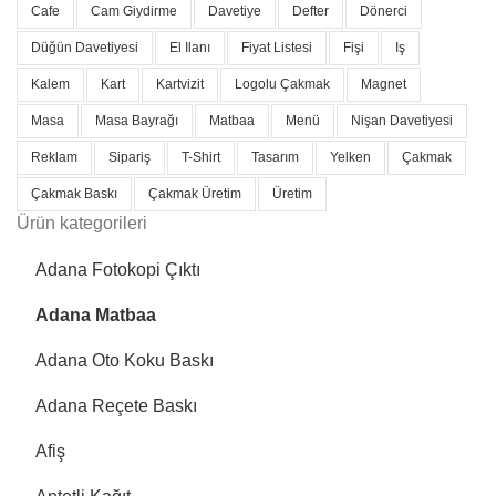
Cafe
Cam Giydirme
Davetiye
Defter
Dönerci
Düğün Davetiyesi
El Ilanı
Fiyat Listesi
Fişi
Iş
Kalem
Kart
Kartvizit
Logolu Çakmak
Magnet
Masa
Masa Bayrağı
Matbaa
Menü
Nişan Davetiyesi
Reklam
Sipariş
T-Shirt
Tasarım
Yelken
Çakmak
Çakmak Baskı
Çakmak Üretim
Üretim
Ürün kategorileri
Adana Fotokopi Çıktı
Adana Matbaa
Adana Oto Koku Baskı
Adana Reçete Baskı
Afiş