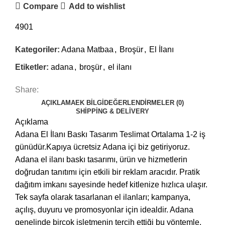
Compare
Add to wishlist
4901
Kategoriler:
Adana Matbaa
,
Broşür
,
El İlanı
Etiketler:
adana
,
broşür
,
el ilanı
Share:
AÇIKLAMA
EK BILGI
DEĞERLENDIRMELER (0)
SHIPPING & DELIVERY
Açıklama
Adana El İlanı Baskı Tasarım Teslimat Ortalama 1-2 iş
günüdür.Kapıya ücretsiz Adana içi biz getiriyoruz.
Adana el ilanı baskı tasarımı, ürün ve hizmetlerin
doğrudan tanıtımı için etkili bir reklam aracıdır. Pratik
dağıtım imkanı sayesinde hedef kitlenize hızlıca ulaşır.
Tek sayfa olarak tasarlanan el ilanları; kampanya,
açılış, duyuru ve promosyonlar için idealdir. Adana
genelinde birçok işletmenin tercih ettiği bu yöntemle,