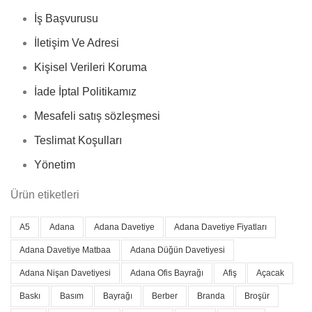
İş Başvurusu
İletişim Ve Adresi
Kişisel Verileri Koruma
İade İptal Politikamız
Mesafeli satış sözleşmesi
Teslimat Koşulları
Yönetim
Ürün etiketleri
A5
Adana
Adana Davetiye
Adana Davetiye Fiyatları
Adana Davetiye Matbaa
Adana Düğün Davetiyesi
Adana Nişan Davetiyesi
Adana Ofis Bayrağı
Afiş
Açacak
Baskı
Basım
Bayrağı
Berber
Branda
Broşür