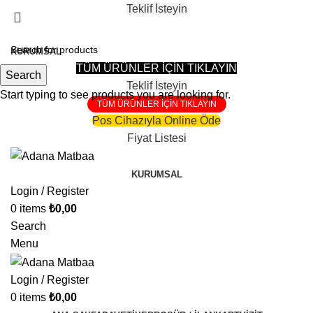
Teklif İsteyin
81 Şehire Teslimat Vardır
KURUMSAL
TÜM ÜRÜNLER İÇİN TIKLAYIN
Search
Teklif İsteyin
Start typing to see products you are looking for.
TÜM ÜRÜNLER İÇİN TIKLAYIN
Pos Cihazıyla Online Öde
Fiyat Listesi
KURUMSAL
Login / Register
0
items
₺
0,00
Search
Menu
Login / Register
0
items
₺
0,00