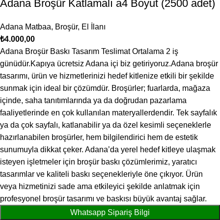
Adana Broşür Katlamalı a4 Boyut (2500 adet)
Adana Matbaa
,
Broşür
,
El İlanı
₺
4.000,00
Adana Broşür Baskı Tasarım Teslimat Ortalama 2 iş
günüdür.Kapıya ücretsiz Adana içi biz getiriyoruz.Adana broşür
tasarımı, ürün ve hizmetlerinizi hedef kitlenize etkili bir şekilde
sunmak için ideal bir çözümdür. Broşürler; fuarlarda, mağaza
içinde, saha tanıtımlarında ya da doğrudan pazarlama
faaliyetlerinde en çok kullanılan materyallerdendir. Tek sayfalık
ya da çok sayfalı, katlanabilir ya da özel kesimli seçeneklerle
hazırlanabilen broşürler, hem bilgilendirici hem de estetik
sunumuyla dikkat çeker. Adana’da yerel hedef kitleye ulaşmak
isteyen işletmeler için broşür baskı çözümlerimiz, yaratıcı
tasarımlar ve kaliteli baskı seçenekleriyle öne çıkıyor. Ürün
veya hizmetinizi sade ama etkileyici şekilde anlatmak için
profesyonel broşür tasarımı ve baskısı büyük avantaj sağlar.
Whatsapp Sipariş Bilgi