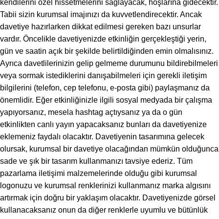
kendilerini özel hissetmelerini sağlayacak, hoşlarına gidecektir.
Tabii sizin kurumsal imajınızı da kuvvetlendirecektir. Ancak
davetiye hazırlarken dikkat edilmesi gereken bazı unsurlar
vardır. Öncelikle davetiyenizde etkinliğin gerçekleştiği yerin,
gün ve saatin açık bir şekilde belirtildiğinden emin olmalısınız.
Ayrıca davetlilerinizin gelip gelmeme durumunu bildirebilmeleri
veya sormak istediklerini danışabilmeleri için gerekli iletişim
bilgilerini (telefon, cep telefonu, e-posta gibi) paylaşmanız da
önemlidir. Eğer etkinliğinizle ilgili sosyal medyada bir çalışma
yapıyorsanız, mesela hashtag açtıysanız ya da o gün
etkinlikten canlı yayın yapacaksanız bunları da davetiyenize
eklemeniz faydalı olacaktır. Davetiyenin tasarımına gelecek
olursak, kurumsal bir davetiye olacağından mümkün olduğunca
sade ve şık bir tasarım kullanmanızı tavsiye ederiz. Tüm
pazarlama iletişimi malzemelerinde olduğu gibi kurumsal
logonuzu ve kurumsal renklerinizi kullanmanız marka algısını
artırmak için doğru bir yaklaşım olacaktır. Davetiyenizde görsel
kullanacaksanız onun da diğer renklerle uyumlu ve bütünlük