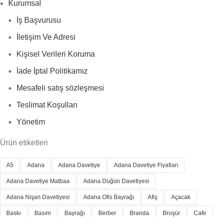
Kurumsal
İş Başvurusu
İletişim Ve Adresi
Kişisel Verileri Koruma
İade İptal Politikamız
Mesafeli satış sözleşmesi
Teslimat Koşulları
Yönetim
Ürün etiketleri
A5
Adana
Adana Davetiye
Adana Davetiye Fiyatları
Adana Davetiye Matbaa
Adana Düğün Davetiyesi
Adana Nişan Davetiyesi
Adana Ofis Bayrağı
Afiş
Açacak
Baskı
Basım
Bayrağı
Berber
Branda
Broşür
Cafe