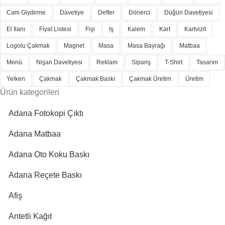
Cam Giydirme
Davetiye
Defter
Dönerci
Düğün Davetiyesi
El Ilanı
Fiyat Listesi
Fişi
Iş
Kalem
Kart
Kartvizit
Logolu Çakmak
Magnet
Masa
Masa Bayrağı
Matbaa
Menü
Nişan Davetiyesi
Reklam
Sipariş
T-Shirt
Tasarım
Yelken
Çakmak
Çakmak Baskı
Çakmak Üretim
Üretim
Ürün kategorileri
Adana Fotokopi Çıktı
Adana Matbaa
Adana Oto Koku Baskı
Adana Reçete Baskı
Afiş
Antetli Kağıt