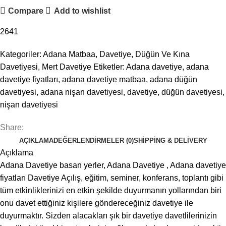
Compare
Add to wishlist
2641
Kategoriler:
Adana Matbaa
,
Davetiye
,
Düğün Ve Kına
Davetiyesi
,
Mert Davetiye
Etiketler:
Adana davetiye
,
adana
davetiye fiyatları
,
adana davetiye matbaa
,
adana düğün
davetiyesi
,
adana nişan davetiyesi
,
davetiye
,
düğün davetiyesi
,
nişan davetiyesi
Share:
AÇIKLAMA
DEĞERLENDIRMELER (0)
SHIPPING & DELIVERY
Açıklama
Adana Davetiye basan yerler, Adana Davetiye , Adana davetiye
fiyatları Davetiye Açılış, eğitim, seminer, konferans, toplantı gibi
tüm etkinliklerinizi en etkin şekilde duyurmanın yollarından biri
onu davet ettiğiniz kişilere göndereceğiniz davetiye ile
duyurmaktır. Sizden alacakları şık bir davetiye davetlilerinizin