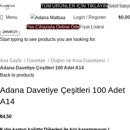
TÜM ÜRÜNLER İÇİN TIKLAYIN
Teklif İstey
Kurumsal
Menu
Login / Register
₺
0,00
Pos Cihazıyla Online Öde
Fiyat Listesi
Search
Start typing to see products you are looking for.
Click to enlarge
Ana Sayfa
Davetiye
Düğün Ve Kına Davetiyesi
Adana Davetiye Çeşitleri 100 Adet A14
Back to products
Adana Davetiye Çeşitleri 100 Adet
A14
₺
4,50
Kalın karton kağıttır.Diğerleri ile bizi karıştırmayın !