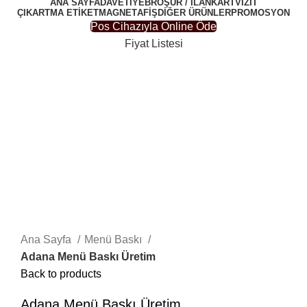
ANA SAYFA
DAVETIYE
BROŞÜR / İLAN
KARTVIZIT
ÇIKARTMA ETIKET
MAGNET
AFIŞ
DIĞER ÜRÜNLER
PROMOSYON
Pos Cihazıyla Online Öde
Fiyat Listesi
-34%
Click to enlarge
Ana Sayfa
Menü Baskı
Adana Menü Baskı Üretim
Back to products
Adana Menü Baskı Üretim