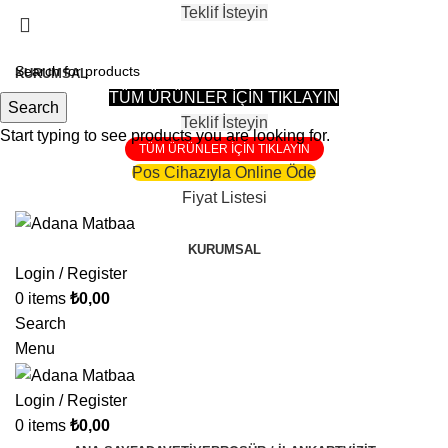
Teklif İsteyin
81 Şehire Teslimat Vardır
KURUMSAL
TÜM ÜRÜNLER İÇİN TIKLAYIN
Search
Teklif İsteyin
Start typing to see products you are looking for.
TÜM ÜRÜNLER İÇİN TIKLAYIN
Pos Cihazıyla Online Öde
Fiyat Listesi
KURUMSAL
Login / Register
0
items
₺
0,00
Search
Menu
Login / Register
0
items
₺
0,00