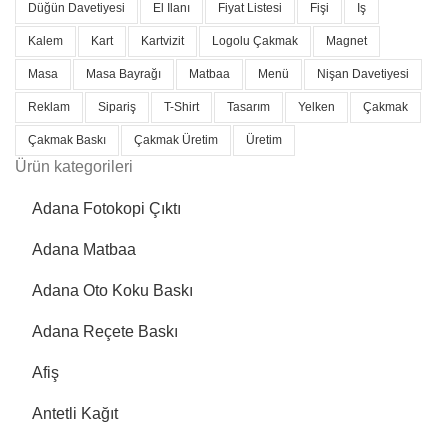
Düğün Davetiyesi
El Ilanı
Fiyat Listesi
Fişi
Iş
Kalem
Kart
Kartvizit
Logolu Çakmak
Magnet
Masa
Masa Bayrağı
Matbaa
Menü
Nişan Davetiyesi
Reklam
Sipariş
T-Shirt
Tasarım
Yelken
Çakmak
Çakmak Baskı
Çakmak Üretim
Üretim
Ürün kategorileri
Adana Fotokopi Çıktı
Adana Matbaa
Adana Oto Koku Baskı
Adana Reçete Baskı
Afiş
Antetli Kağıt