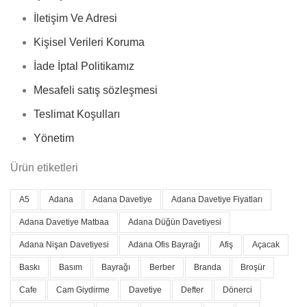
İletişim Ve Adresi
Kişisel Verileri Koruma
İade İptal Politikamız
Mesafeli satış sözleşmesi
Teslimat Koşulları
Yönetim
Ürün etiketleri
A5
Adana
Adana Davetiye
Adana Davetiye Fiyatları
Adana Davetiye Matbaa
Adana Düğün Davetiyesi
Adana Nişan Davetiyesi
Adana Ofis Bayrağı
Afiş
Açacak
Baskı
Basım
Bayrağı
Berber
Branda
Broşür
Cafe
Cam Giydirme
Davetiye
Defter
Dönerci