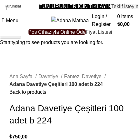
TÜM ÜRÜNLER İÇİN TIKLAYIN
Teklif İsteyin
Kurumsal
Login /
0
items
Menu
Register
₺
0,00
Pos Cihazıyla Online Öde
Fiyat Listesi
Search
Start typing to see products you are looking for.
Sold out
Click to enlarge
Ana Sayfa
Davetiye
Fantezi Davetiye
Adana Davetiye Çeşitleri 100 adet b 224
Back to products
Adana Davetiye Çeşitleri 100
adet b 224
₺
750,00