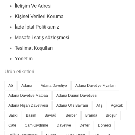
İletişim Ve Adresi
Kişisel Verileri Koruma
İade İptal Politikamız
Mesafeli satış sözleşmesi
Teslimat Koşulları
Yönetim
Ürün etiketleri
A5
Adana
Adana Davetiye
Adana Davetiye Fiyatları
Adana Davetiye Matbaa
Adana Düğün Davetiyesi
Adana Nişan Davetiyesi
Adana Ofis Bayrağı
Afiş
Açacak
Baskı
Basım
Bayrağı
Berber
Branda
Broşür
Cafe
Cam Giydirme
Davetiye
Defter
Dönerci