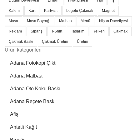
Düğün Davetiyesi
El Ilanı
Fiyat Listesi
Fişi
Iş
Kalem
Kart
Kartvizit
Logolu Çakmak
Magnet
Masa
Masa Bayrağı
Matbaa
Menü
Nişan Davetiyesi
Reklam
Sipariş
T-Shirt
Tasarım
Yelken
Çakmak
Çakmak Baskı
Çakmak Üretim
Üretim
Ürün kategorileri
Adana Fotokopi Çıktı
Adana Matbaa
Adana Oto Koku Baskı
Adana Reçete Baskı
Afiş
Antetli Kağıt
Broşür