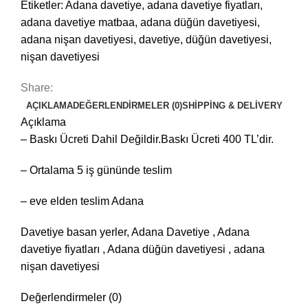
Etiketler:
Adana davetiye
,
adana davetiye fiyatları
,
adana davetiye matbaa
,
adana düğün davetiyesi
,
adana nişan davetiyesi
,
davetiye
,
düğün davetiyesi
,
nişan davetiyesi
Share:
AÇIKLAMA
DEĞERLENDIRMELER (0)
SHIPPING & DELIVERY
Açıklama
– Baskı Ücreti Dahil Değildir.Baskı Ücreti 400 TL’dir.
– Ortalama 5 iş gününde teslim
– eve elden teslim Adana
Davetiye basan yerler, Adana Davetiye , Adana
davetiye fiyatları , Adana düğün davetiyesi , adana
nişan davetiyesi
Değerlendirmeler (0)