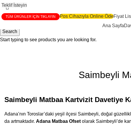
Teklif İsteyin
Pos Cihazıyla Online Öde
Fiyat Lis
TÜM ÜRÜNLER İÇİN TIKLAYIN
Ana Sayfa
Dav
Search
Start typing to see products you are looking for.
Blog
Saimbeyli Ma
Saimbeyli Matbaa Kartvizit Davetiye K
Adana’nın Toroslar’daki yeşil ilçesi Saimbeyli, doğal güzellik
da artmaktadır.
Adana Matbaa Ofset
olarak Saimbeyli’de kartv