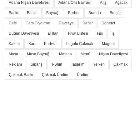
Adana Nişan Davetiyesi
Adana Ofis Bayrağı
Afiş
Açacak
Baskı
Basım
Bayrağı
Berber
Branda
Broşür
Cafe
Cam Giydirme
Davetiye
Defter
Dönerci
Düğün Davetiyesi
El Ilanı
Fiyat Listesi
Fişi
Iş
Kalem
Kart
Kartvizit
Logolu Çakmak
Magnet
Masa
Masa Bayrağı
Matbaa
Menü
Nişan Davetiyesi
Reklam
Sipariş
T-Shirt
Tasarım
Yelken
Çakmak
Çakmak Baskı
Çakmak Üretim
Üretim