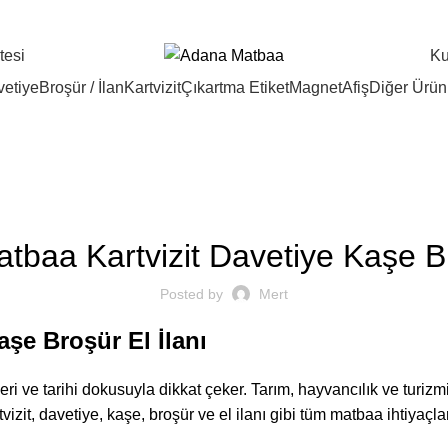
81 Şehire Teslimat Vardır
tesi
Ku
etiye
Broşür / İlan
Kartvizit
Çıkartma Etiket
Magnet
Afiş
Diğer Ürün
ADANA MATBAA
tbaa Kartvizit Davetiye Kaşe Br
Posted by
Mert
aşe Broşür El İlanı
leri ve tarihi dokusuyla dikkat çeker. Tarım, hayvancılık ve tur
izit, davetiye, kaşe, broşür ve el ilanı gibi tüm matbaa ihtiyaçları