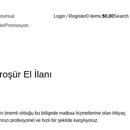
rumsal
Login / Register
0
items
₺
0,00
Search
ler
Promosyon
oşür El İlanı
izmin önemli olduğu bu bölgede matbaa hizmetlerine olan ihtiyaç
nızı profesyonel ve hızlı bir şekilde karşılıyoruz.