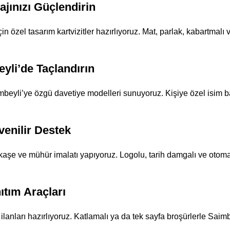
ajınızı Güçlendirin
n özel tasarım kartvizitler hazırlıyoruz. Mat, parlak, kabartmalı v
yli’de Taçlandırın
beyli’ye özgü davetiye modelleri sunuyoruz. Kişiye özel isim bask
enilir Destek
 kaşe ve mühür imalatı yapıyoruz. Logolu, tarih damgalı ve otomat
nıtım Araçları
l ilanları hazırlıyoruz. Katlamalı ya da tek sayfa broşürlerle Saim