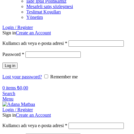
İade İptal Politikamız
Mesafeli satış sözleşmesi
Teslimat Koşulları
Yönetim
Login / Register
Sign in
Create an Account
Kullanıcı adı veya e-posta adresi
*
Password
*
Log in
Lost your password?
Remember me
0
items
₺
0,00
Search
Menu
Login / Register
Sign in
Create an Account
Kullanıcı adı veya e-posta adresi
*