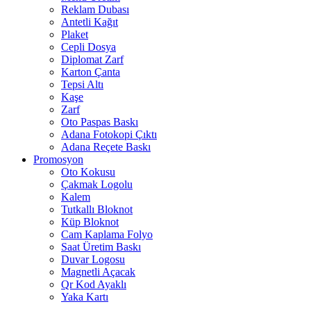
Reklam Dubası
Antetli Kağıt
Plaket
Cepli Dosya
Diplomat Zarf
Karton Çanta
Tepsi Altı
Kaşe
Zarf
Oto Paspas Baskı
Adana Fotokopi Çıktı
Adana Reçete Baskı
Promosyon
Oto Kokusu
Çakmak Logolu
Kalem
Tutkallı Bloknot
Küp Bloknot
Cam Kaplama Folyo
Saat Üretim Baskı
Duvar Logosu
Magnetli Açacak
Qr Kod Ayaklı
Yaka Kartı