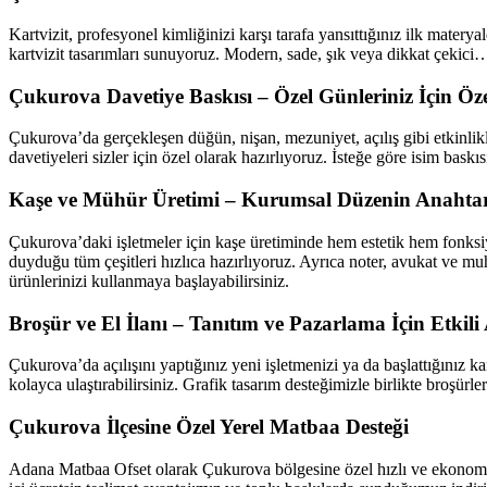
Kartvizit, profesyonel kimliğinizi karşı tarafa yansıttığınız ilk mater
kartvizit tasarımları sunuyoruz. Modern, sade, şık veya dikkat çekici… H
Çukurova Davetiye Baskısı – Özel Günleriniz İçin Öz
Çukurova’da gerçekleşen düğün, nişan, mezuniyet, açılış gibi etkinlik
davetiyeleri sizler için özel olarak hazırlıyoruz. İsteğe göre isim baskı
Kaşe ve Mühür Üretimi – Kurumsal Düzenin Anahtar
Çukurova’daki işletmeler için kaşe üretiminde hem estetik hem fonksiy
duyduğu tüm çeşitleri hızlıca hazırlıyoruz. Ayrıca noter, avukat ve 
ürünlerinizi kullanmaya başlayabilirsiniz.
Broşür ve El İlanı – Tanıtım ve Pazarlama İçin Etkili
Çukurova’da açılışını yaptığınız yeni işletmenizi ya da başlattığınız ka
kolayca ulaştırabilirsiniz. Grafik tasarım desteğimizle birlikte broşür
Çukurova İlçesine Özel Yerel Matbaa Desteği
Adana Matbaa Ofset olarak Çukurova bölgesine özel hızlı ve ekonomik m