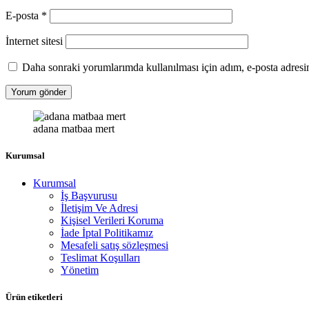
E-posta
*
İnternet sitesi
Daha sonraki yorumlarımda kullanılması için adım, e-posta adresim
adana matbaa mert
Kurumsal
Kurumsal
İş Başvurusu
İletişim Ve Adresi
Kişisel Verileri Koruma
İade İptal Politikamız
Mesafeli satış sözleşmesi
Teslimat Koşulları
Yönetim
Ürün etiketleri