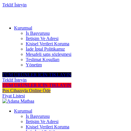
Teklif İsteyin
81 Şehire Teslimat Vardır
Kurumsal
İş Başvurusu
İletişim Ve Adresi
Kişisel Verileri Koruma
İade İptal Politikamız
Mesafeli satış sözleşmesi
Teslimat Koşulları
Yönetim
TÜM ÜRÜNLER İÇİN TIKLAYIN
Teklif İsteyin
TÜM ÜRÜNLER İÇİN TIKLAYIN
Pos Cihazıyla Online Öde
Fiyat Listesi
Kurumsal
İş Başvurusu
İletişim Ve Adresi
Kişisel Verileri Koruma