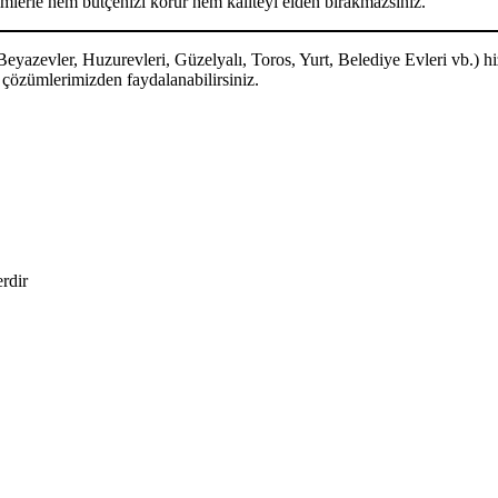
imlerle hem bütçenizi korur hem kaliteyi elden bırakmazsınız.
eyazevler, Huzurevleri, Güzelyalı, Toros, Yurt, Belediye Evleri vb.) h
k çözümlerimizden faydalanabilirsiniz.
erdir