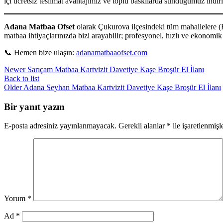
içi ücretsiz teslimat avantajımız ve toplu baskılarda sunduğumuz indir
Adana Matbaa Ofset
olarak Çukurova ilçesindeki tüm mahallelere (B
matbaa ihtiyaçlarınızda bizi arayabilir; profesyonel, hızlı ve ekonomi
📞 Hemen bize ulaşın:
adanamatbaaofset.com
Newer
Sarıçam Matbaa Kartvizit Davetiye Kaşe Broşür El İlanı
Back to list
Older
Adana Seyhan Matbaa Kartvizit Davetiye Kaşe Broşür El İlanı
Bir yanıt yazın
E-posta adresiniz yayınlanmayacak.
Gerekli alanlar
*
ile işaretlenmişl
Yorum
*
Ad
*