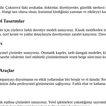
yaldir. Çukurova’daki avukatlar, doktorlar, diyetisyenler, güzellik merke
angi tarz olursa olsun, kurumsal kimliğinizi yansıtan ve etkileyici kartvi
el Tasarımlar
ler için yüzlerce farklı davetiye modeli sunuyoruz. Klasik motiflerden
sı, özel kesim ve yaldız detaylarıyla davetiyenize zarafet katıyoruz. Dave
ı
onel çözümler sunuyoruz. Otomatik kaşeler, tarih damgalı modeller, klas
muhasebe ofislerine özel mühürlü çözümlerimizle resmi belge sürecinizi
 Araçlar
mpanyayı duyurmanın en etkili yollarından biri broşür ve el ilanıdır. Ren
lerinizin daha profesyonel görünmesini sağlıyoruz. Farklı ebat ve katlama
atbaa çözümleri sunuyoruz. Yerel işletmelere yakınlığımız sayesinde si