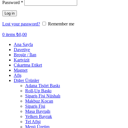
Password
*
Log in
Lost your password?
Remember me
0
items
₺
0,00
Ana Sayfa
Davetiye
Broşür / İlan
Kartvizit
Çıkartma Etiket
Magnet
Afiş
Diğer Ürünler
Adana Tişört Baskı
Roll-Up Baskı
Sipariş Fişi Nüshalı
Makbuz Koçan
Sipariş Fişi
Masa Bayrağı
Yelken Bayrak
Tel Afişi
Menü Üretim