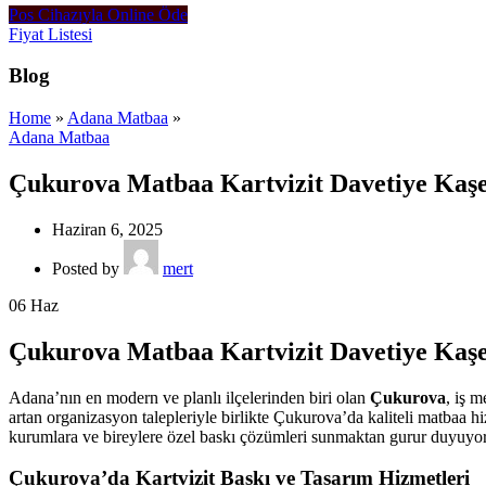
Pos Cihazıyla Online Öde
Fiyat Listesi
Blog
Home
»
Adana Matbaa
»
Adana Matbaa
Çukurova Matbaa Kartvizit Davetiye Kaşe 
Haziran 6, 2025
Posted by
mert
06
Haz
Çukurova Matbaa Kartvizit Davetiye Kaşe 
Adana’nın en modern ve planlı ilçelerinden biri olan
Çukurova
, iş 
artan organizasyon talepleriyle birlikte Çukurova’da kaliteli matbaa h
kurumlara ve bireylere özel baskı çözümleri sunmaktan gurur duyuyo
Çukurova’da Kartvizit Baskı ve Tasarım Hizmetleri