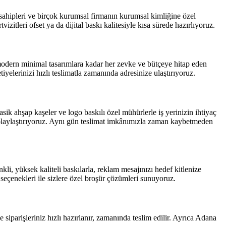
zi sahipleri ve birçok kurumsal firmanın kurumsal kimliğine özel
zitleri ofset ya da dijital baskı kalitesiyle kısa sürede hazırlıyoruz.
 modern minimal tasarımlara kadar her zevke ve bütçeye hitap eden
tiyelerinizi hızlı teslimatla zamanında adresinize ulaştırıyoruz.
ik ahşap kaşeler ve logo baskılı özel mühürlerle iş yerinizin ihtiyaç
 kolaylaştırıyoruz. Aynı gün teslimat imkânımızla zaman kaybetmeden
kli, yüksek kaliteli baskılarla, reklam mesajınızı hedef kitlenize
 seçenekleri ile sizlere özel broşür çözümleri sunuyoruz.
parişleriniz hızlı hazırlanır, zamanında teslim edilir. Ayrıca Adana