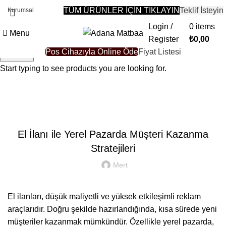
TÜM ÜRÜNLER İÇİN TIKLAYIN
Teklif İsteyin
Kurumsal
Login /
0
items
Menu
Register
₺
0,00
Pos Cihazıyla Online Öde
Fiyat Listesi
Search
Start typing to see products you are looking for.
Blog
ADANA MATBAA
El İlanı ile Yerel Pazarda Müşteri Kazanma
Stratejileri
Mert
El ilanları, düşük maliyetli ve yüksek etkileşimli reklam
araçlarıdır. Doğru şekilde hazırlandığında, kısa sürede yeni
müşteriler kazanmak mümkündür. Özellikle yerel pazarda,