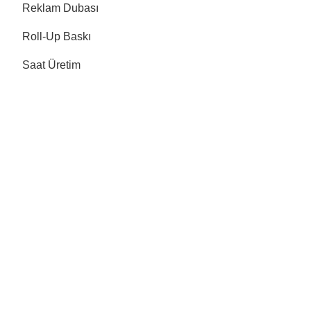
Reklam Dubası
Roll-Up Baskı
Saat Üretim
Siparişi Fişi
Tel Afişi
↓
Tepsi Altı
Tutkallı Bloknot
Yaka Kartı
Yelken Bayrak
Zarf
Sitemizde pos vardır.Taksitli ödeme yapabilirsiniz.