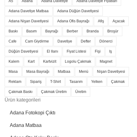
A5
Adana
Adana Davetiye
Adana Davetiye Fiyatları
Adana Davetiye Matbaa
Adana Düğün Davetiyesi
Adana Nişan Davetiyesi
Adana Ofis Bayrağı
Afiş
Açacak
Baskı
Basım
Bayrağı
Berber
Branda
Broşür
Cafe
Cam Giydirme
Davetiye
Defter
Dönerci
Düğün Davetiyesi
El Ilanı
Fiyat Listesi
Fişi
Iş
Kalem
Kart
Kartvizit
Logolu Çakmak
Magnet
Masa
Masa Bayrağı
Matbaa
Menü
Nişan Davetiyesi
Reklam
Sipariş
T-Shirt
Tasarım
Yelken
Çakmak
Çakmak Baskı
Çakmak Üretim
Üretim
Ürün kategorileri
Adana Fotokopi Çıktı
Adana Matbaa