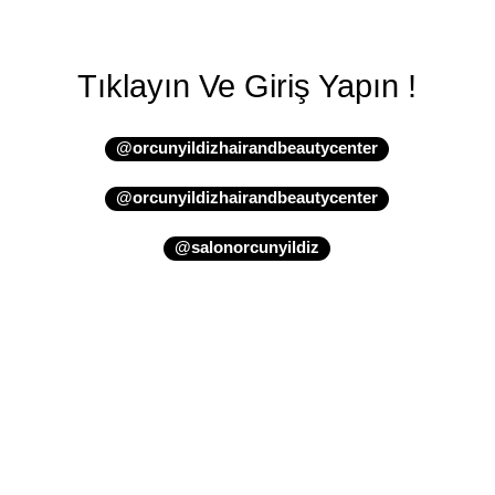
Tıklayın Ve Giriş Yapın !
@orcunyildizhairandbeautycenter
@orcunyildizhairandbeautycenter
@salonorcunyildiz